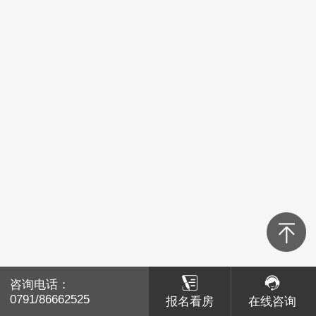
青山湖区
红谷滩区
经开区
高新区
新建区
湾里
南昌县
咨询电话：
咨询电话：
赣江新区
0791/86662525
0791/86662525
报名看房
报名看房
在线咨询
在线咨询