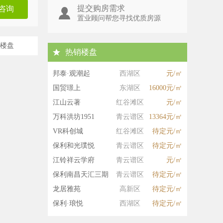
提交购房需求
咨询
置业顾问帮您寻找优质房源
楼盘
热销楼盘
邦泰·观潮起
西湖区
元/㎡
国贸璟上
东湖区
16000元/㎡
江山云著
红谷滩区
元/㎡
万科洪坊1951
青云谱区
13364元/㎡
VR科创城
红谷滩区
待定元/㎡
保利和光璞悦
青云谱区
待定元/㎡
江铃祥云学府
青云谱区
元/㎡
保利南昌天汇三期
青云谱区
待定元/㎡
龙居雅苑
高新区
待定元/㎡
保利·琅悦
西湖区
待定元/㎡