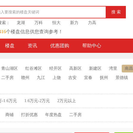
门搜索：
龙湖
万科
恒大
新力
力高
416
个楼盘信息供您查询参考！
楼盘
资讯
优惠团购
帮助中心
青山湖区
红谷滩区
经开区
高新区
新建区
湾里
南昌
二手房
赣州
九江
上饶
吉安
宜春
抚州
景德镇
万-1.6万元
1.6万元-2万元
2万元以上
商铺
打折优惠
年度热盘
二手房