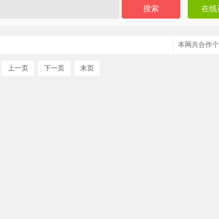
在线
本网共合作
个
上一页
下一页
末页