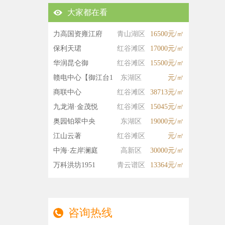
大家都在看
力高国资雍江府
青山湖区
16500元/㎡
保利天珺
红谷滩区
17000元/㎡
华润昆仑御
红谷滩区
15500元/㎡
赣电中心【御江台1
东湖区
元/㎡
號】
商联中心
红谷滩区
38713元/㎡
九龙湖·金茂悦
红谷滩区
15045元/㎡
奥园铂翠中央
东湖区
19000元/㎡
江山云著
红谷滩区
元/㎡
中海·左岸澜庭
高新区
30000元/㎡
万科洪坊1951
青云谱区
13364元/㎡
咨询热线