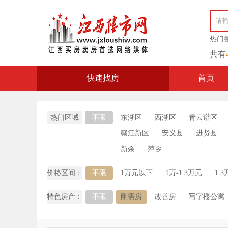
热
共有
快速找房
首页
热门区域
不限
东湖区
西湖区
青云谱区
赣江新区
安义县
进贤县
新余
萍乡
价格区间：
不限
1万元以下
1万-1.3万元
1.3
特色房产：
不限
刚需房
改善房
写字楼公寓