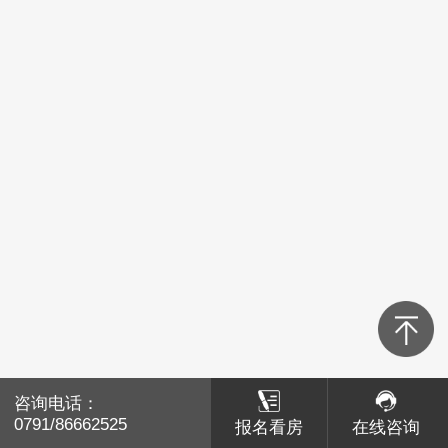
青山湖区
红谷滩区
经开区
高新区
新建区
湾里
南昌县
咨询电话：
咨询电话：
赣江新区
0791/86662525
0791/86662525
报名看房
报名看房
在线咨询
在线咨询