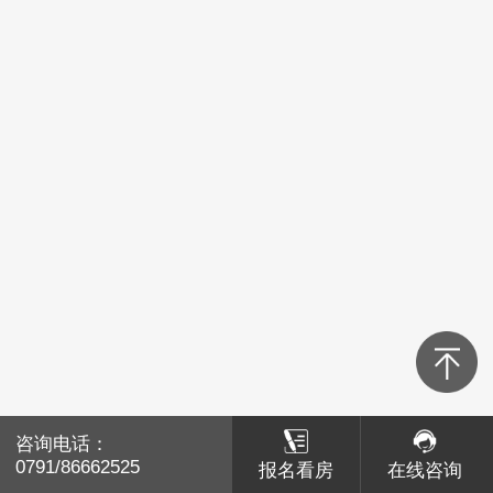
青山湖区
红谷滩区
经开区
高新区
新建区
湾里
南昌县
咨询电话：
咨询电话：
赣江新区
0791/86662525
0791/86662525
报名看房
报名看房
在线咨询
在线咨询