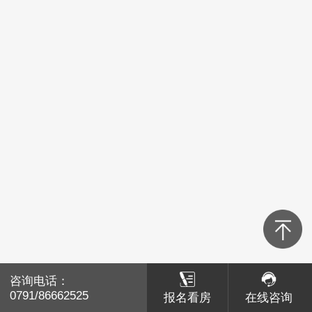
青山湖区
红谷滩区
经开区
高新区
新建区
湾里
南昌县
咨询电话：
咨询电话：
赣江新区
0791/86662525
0791/86662525
报名看房
报名看房
在线咨询
在线咨询