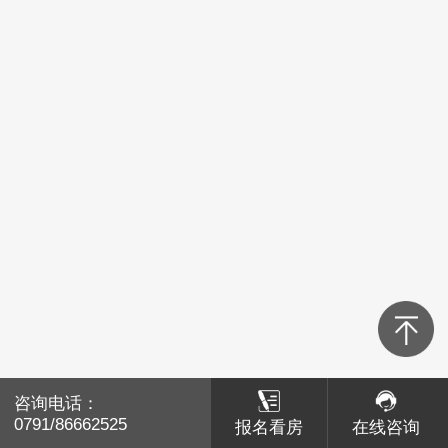
青山湖区
红谷滩区
经开区
高新区
新建区
湾里
南昌县
咨询电话：
咨询电话：
赣江新区
0791/86662525
0791/86662525
报名看房
报名看房
在线咨询
在线咨询