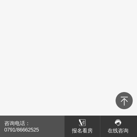
青山湖区
红谷滩区
经开区
高新区
新建区
湾里
南昌县
咨询电话：
咨询电话：
赣江新区
0791/86662525
0791/86662525
报名看房
报名看房
在线咨询
在线咨询