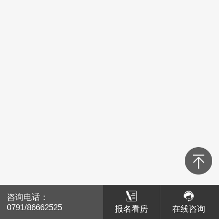
青山湖区
红谷滩区
经开区
高新区
新建区
湾里
南昌县
咨询电话：
咨询电话：
赣江新区
0791/86662525
0791/86662525
报名看房
报名看房
在线咨询
在线咨询