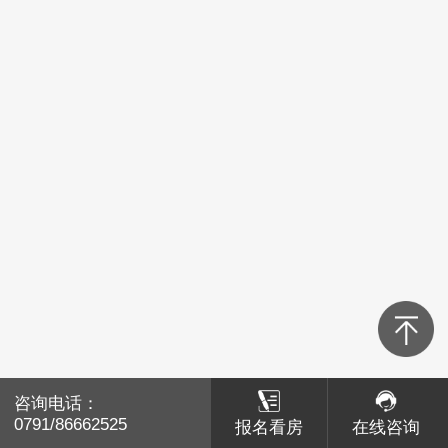
青山湖区
红谷滩区
经开区
高新区
新建区
湾里
南昌县
咨询电话：
咨询电话：
赣江新区
0791/86662525
0791/86662525
报名看房
报名看房
在线咨询
在线咨询