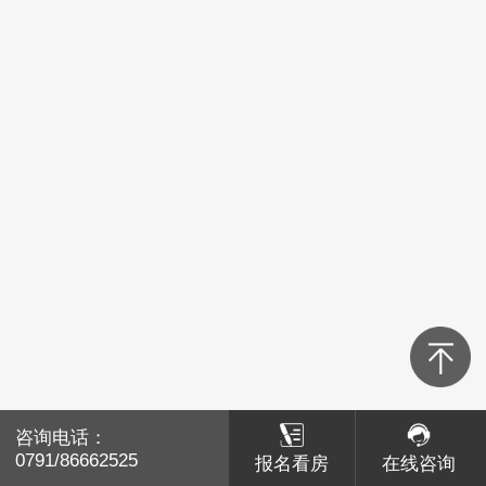
青山湖区
红谷滩区
经开区
高新区
新建区
湾里
南昌县
咨询电话：
咨询电话：
赣江新区
0791/86662525
0791/86662525
报名看房
报名看房
在线咨询
在线咨询