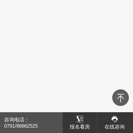
青山湖区
红谷滩区
经开区
高新区
新建区
湾里
南昌县
咨询电话：
咨询电话：
赣江新区
0791/86662525
0791/86662525
报名看房
报名看房
在线咨询
在线咨询