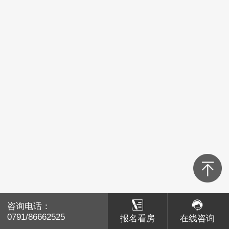
青山湖区
红谷滩区
经开区
高新区
新建区
湾里
南昌县
咨询电话：
咨询电话：
赣江新区
0791/86662525
0791/86662525
报名看房
报名看房
在线咨询
在线咨询