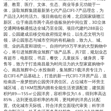
通、教育、医疗、文体、生态、商业等多元功能于一
体，汲取旭辉集团最新第七代产品CIFI-7产品理念，为
产品注入时尚活力。项目南临红谷滩，北启国家级赣江
新区，位于南昌市两个高价值板块的中间位置，3D立体
交通网络畅通抵达全城乃至全国。项目代建约288亩公
园，公园建成后移交给政府指定单位，以生态文明为引
领，讲公园形态与城市空间的有机融合，致力人、城、
境、业的高度和谐统一。自持约约9万平米的大型购物中
心，将引进旭辉商业旭辉广场产品系，共7层，规划业态
有超市，电影院，书店，餐饮，儿童娱乐，健身房，零
售等，致力于打造南昌最为时尚活力的大型家庭购物中
心。南昌旭辉中心·水投御府，集旭辉21载洋房专注力，
在CIFI-6产品基础上，打造的新一代CIFI-7洋房产品，送
给南昌一座梦想的公园旁洋房住区。占位城市一环旁主
城区域，在1KM范围内拥有全能生活资源配套，建筑面
积约89—155㎡公园洋房，容积率仅为1.6，得到率高达
85%，达到更低容积率的布局，更纯粹的洋房占比配
置。优化城市天际线，符合洋房立面现代审美；科学洋