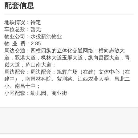
配套信息
湾里
地铁情况：待定
车位总数：暂无
南昌县
物业公司：水投新洪物业
物 业 费：2.85
周边交通：四横四纵的立体化交通网络：横向志敏大
赣江新区
道，双港大道，枫林大道玉屏大道，纵向昌西大道，青
岚大道，庐山南大道；
安义县
周边配套：周边配套：旭辉广场（在建）文体中心（在
建中），南昌林科院、紫荆路、江西农业大学、昌北二
小、南昌十中；
进贤县
小区配套：幼儿园、商业街
二手房
赣州