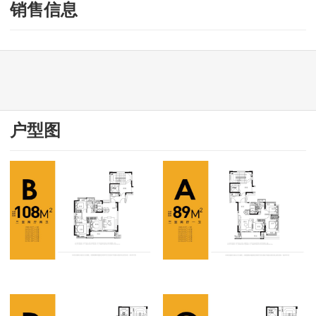
九江
销售信息
上饶
吉安
宜春
户型图
抚州
景德镇
鹰潭
新余