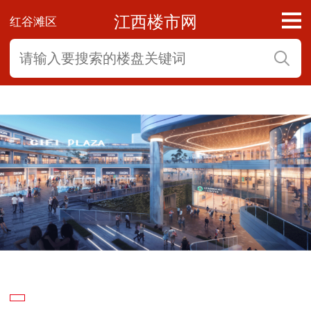
江西楼市网
红谷滩区