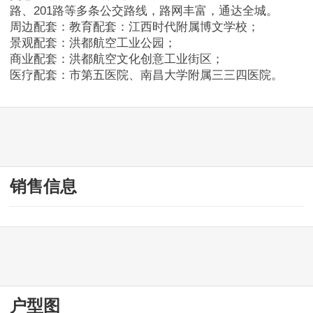
南昌县
路、201路等多条公交路线，路网丰富，通达全城。
周边配套：教育配套：江西时代附属博文学校；
景观配套：洪都航空工业公园；
赣江新区
商业配套：洪都航空文化创意工业街区；
医疗配套：市第五医院、南昌大学附属三三四医院。
安义县
进贤县
二手房
销售信息
赣州
九江
上饶
户型图