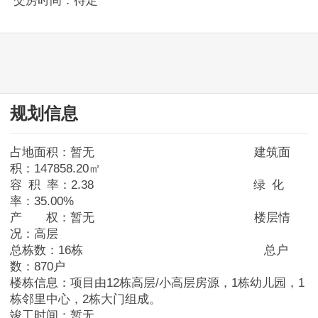
交房时间：待定
规划信息
占地面积：暂无 建筑面
积：147858.20㎡
容 积 率：2.38 绿 化
率：35.00%
产 权：暂无 楼层情
况：高层
总栋数：16栋 总户
数：870户
东湖区
楼栋信息：项目由12栋高层/小高层房源，1栋幼儿园，1
栋邻里中心，2栋大门组成。
竣工时间：暂无