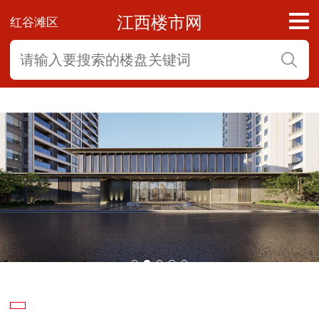
江西楼市网
红谷滩区