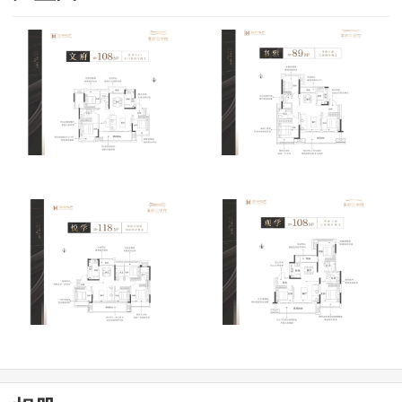
吉安
宜春
抚州
景德镇
鹰潭
新余
萍乡