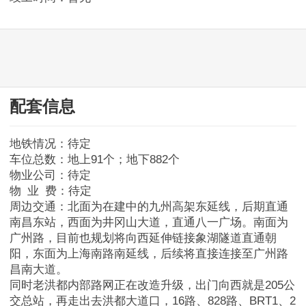
西湖区
青云谱区
青山湖区
配套信息
红谷滩区
地铁情况：待定
车位总数：地上91个；地下882个
经开区
物业公司：待定
物 业 费：待定
高新区
周边交通：北面为在建中的九州高架东延线，后期直通
南昌东站，西面为井冈山大道，直通八一广场。南面为
新建区
广州路，目前也规划将向西延伸链接象湖隧道直通朝
阳，东面为上海南路南延线，后续将直接连接至广州路
昌南大道。
湾里
同时老洪都内部路网正在改造升级，出门向西就是205公
交总站，再走出去洪都大道口，16路、828路、BRT1、2