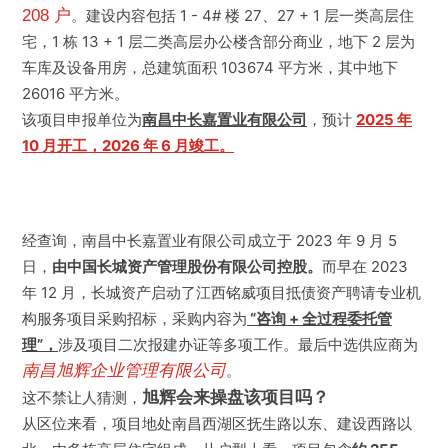
208 户
。建设内容包括 1 - 4# 楼 27、27 + 1 层一类高层住
宅，1 栋 13 + 1 层二类高层办公楼含部分商业，地下 2 层为
东湖区
车库及设备用房，总建筑面积 103674 平方米，其中地下
26016 平方米。
西湖区
该项目申报单位为
南昌中长嘉置业有限公司
，预计
2025 年
10 月开工，2026 年 6 月竣工。
青云谱区
青山湖区
经查询，南昌中长嘉置业有限公司成立于 2023 年 9 月 5
日，
由中国长城资产管理股份有限公司控股。
而早在 2023
红谷滩区
年 12 月，长城资产启动了江西铭威项目抵债资产聘请专业机
构服务项目采购招标，采购内容为
“咨询 + 全过程委托管
经开区
理”，
涉及项目二次报建办证等多项工作。最后中选供应商为
南昌旭辉企业管理有限公司
。
高新区
旭辉会来操盘该项目吗？
这不禁让人猜测，
从区位来看，项目地处南昌西湖区抚生路以东、建设西路以
新建区