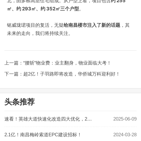
北，由多栋高层住宅组成。从户型上看，项目包含
约 255
㎡、约 293㎡、约 352㎡三个户型
。
湾里
铭威珑珺项目的复活，无疑
给南昌楼市注入了新的话题
，其
未来的走向，我们将持续关注。
南昌县
赣江新区
上一篇：“腰斩”物业费：业主翻身，物业面临大考！
安义县
下一篇：超2亿！子羽路即将改造，华侨城万科迎利好！
进贤县
头条推荐
二手房
速看！英雄大道快速化改造四大优化，2028 年竣工
2025-06-09
赣州
2.1亿！南昌梅岭索道EPC建设招标！
2024-03-28