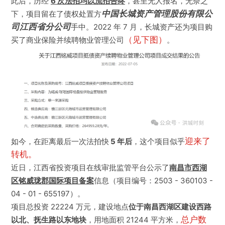
此后，历经
6 次法拍均以流拍告终
，甚至无人报名，无奈之
下，项目留在了债权处置方
中国长城资产管理股份有限公
司江西省分公司
手中。2022 年 7 月，长城资产还为项目购
买了商业保险并续聘物业管理公司
（见下图）
。
如今，在距离最后一次法拍快
5 年后
，这个项目似乎
迎来了
转机。
近日，江西省投资项目在线审批监管平台公示了
南昌市西湖
区铭威珑郡国际项目备案
信息（项目编号：2503 - 360103 -
04 - 01 - 655197）。
项目总投资 22224 万元，建设地点
位于南昌西湖区建设西路
以北、抚生路以东地块
，用地面积 21244 平方米，
总户数