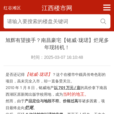
江西楼市网
红谷滩区
旭辉有望接手？南昌豪宅【铭威·珑珺】烂尾多
年现转机！
时间：2025-03-07 16:10:48
是否还记得
【铭威·珑珺】
？这个在楼市中颇具传奇色彩的
项目，虽未完全入市，却一直备受关注。
2010 年 1 月 8 日，铭威地产
以 701 万元 / 亩
的高价拿下南昌
西湖区原新闻出版学校用地，成为
当时的地王。
然而，由于
产品定位与地段不符、价格过高
等诸多因素，项
烂尾
目最终走向
。