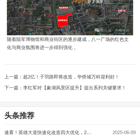
新建区
湾里
随着陆军博物馆和商业街区的逐步建成，八一广场的红色文
南昌县
化与商业氛围将进一步得到强化 。
赣江新区
上一篇：超2亿！子羽路即将改造，华侨城万科迎利好！
安义县
下一篇：李红军对【象湖风景区提升】提出系列关键要求！
进贤县
二手房
头条推荐
赣州
速看！英雄大道快速化改造四大优化，2028 年竣工
2025-06-09