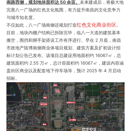
南路西侧，规划地块面积达 50 余亩。
未来建成后，将极大地
完善八一广场的红色文化氛围，有力提升南昌的文化竞争力
与城市知名度。
东湖区
不仅如此，八一广场南侧还规划打造
红色文化商业街区
。
目前，地块内棚户结构已拆除完毕，临八一大道的建筑基本
西湖区
搬空，围挡和脚手架搭设工作有序进行。早在 2 月底，南昌
市政地产陆博南侧商业体项目规划、建筑方案及扩初设计招
青云谱区
标计划公告已发布。该项目总建设用地面积约 16067㎡，总
建筑面积约 2.55 万㎡，总计容面积约 16067㎡，建设内容涵
盖街区商业以及配套地下停车场等，预计 2025 年 4 月启动
青山湖区
招标。
红谷滩区
经开区
高新区