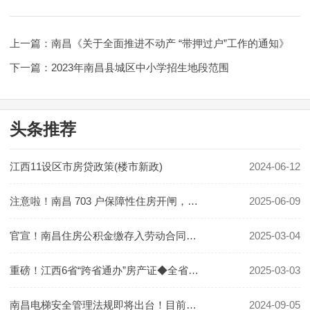
上一篇：南昌《关于全面推进不动产 “带押过户”工作的通知》
下一篇：2023年南昌县城区中小学招生地段范围
头条推荐
江西11设区市房贷政策(楼市新政)
2024-06-12
注意啦！南昌 703 户保障性住房开闸，限购一套，机会难得
2025-06-09
官宣！南昌住房公积金缴存入劳动合同示范文本◆放大招！江西消费提振行动方案发布
2025-03-04
重磅！江西6省“跨省通办”房产证◆全省125个房地产项目进“白名单”◆最新！这条隧道明年底完工
2025-03-03
南昌电梯安全管理法规即将出台！目前正征求意见……
2024-09-05