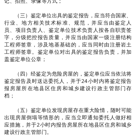
记、拍照、录像等方式；
南昌县
（三）鉴定单位出具的鉴定报告，应当符合国家、
行业、地方相关技术标准、规范，并应当由鉴定人
员、项目负责人、鉴定单位技术负责人按各自职责签
赣江新区
字，分级把控报告质量，并应当由国家一级注册结构
工程师签章，涉及地基基础的，应当同时由注册岩土
安义县
工程师签章。鉴定单位对出具的鉴定报告负责，并加
盖鉴定单位公章；
进贤县
（四）经鉴定为危险房屋的，鉴定单位应当依法将
鉴定报告及时送达委托人，并于24小时内将鉴定报告
二手房
报房屋所在地县区住房和城乡建设行政主管部门存
档；
赣州
（五）鉴定单位发现房屋存在重大险情，随时可能
出现房屋倒塌等情形的，应当立即通知委托人做好相
九江
应措施，并于2小时内报告房屋所在地县区住房和城乡
建设行政主管部门。
上饶