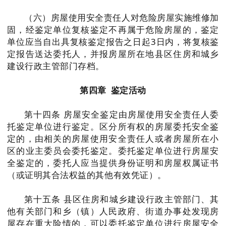
（六）房屋使用安全责任人对危险房屋实施维修加
吉安
固，经鉴定单位复核鉴定不再属于危险房屋的，鉴定
单位应当自出具复核鉴定报告之日起3日内，将复核鉴
定报告送达委托人，并报房屋所在地县区住房和城乡
宜春
建设行政主管部门存档。
抚州
第四章 鉴定活动
景德镇
第十四条 房屋安全鉴定由房屋使用安全责任人委
托鉴定单位进行鉴定。区分所有权的房屋委托安全鉴
定的，由相关的房屋使用安全责任人或者房屋所在小
鹰潭
区的业主委员会委托鉴定。委托鉴定单位进行房屋安
全鉴定的，委托人应当提供身份证明和房屋权属证书
新余
（或证明其合法权益的其他有效凭证）。
第十五条 县区住房和城乡建设行政主管部门、其
萍乡
他有关部门和乡（镇）人民政府、街道办事处发现房
屋存在重大险情的，可以委托鉴定单位进行房屋安全