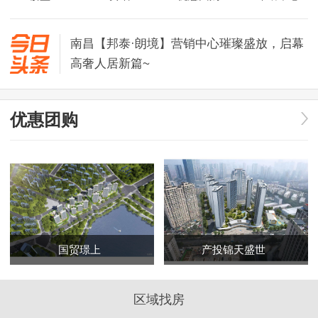
景域璞樾，为何能成为莲塘改善市场的“现象
级”作品？
南昌【邦泰·朗境】营销中心璀璨盛放，启幕
高奢人居新篇~
联发开辟新青年好房子赛道，新澍产品品牌
全新发布
优惠团购
苦等终有进展！【南昌市政公用大厦】突破
僵局
速看！英雄大道快速化改造四大优化，2028
年竣工
景域璞樾，为何能成为莲塘改善市场的“现象
级”作品？
国贸璟上
产投锦天盛世
区域找房