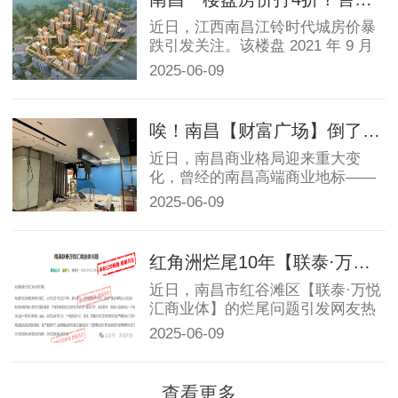
近日，江西南昌江铃时代城房价暴
跌引发关注。该楼盘 2021 年 9 月
开盘均价 1.2 万元 /...
2025-06-09
唉！南昌【财富广场】倒了，商铺拆分归还业主
近日，南昌商业格局迎来重大变
化，曾经的南昌高端商业地标——
【财富购物广场】突然停...
2025-06-09
红角洲烂尾10年【联泰·万悦汇】何时重启？
近日，南昌市红谷滩区【联泰·万悦
汇商业体】的烂尾问题引发网友热
议。这座从开工至今...
2025-06-09
查看更多