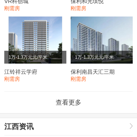
VR科创城
保利和光璞悦
刚需房
刚需房
1万-1.3万元元/平米
1万-1.3万元元/平米
江铃祥云学府
保利南昌天汇三期
刚需房
刚需房
查看更多
江西资讯
东湖区