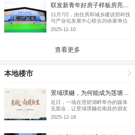
联发新青年好房子样板房亮相好房子科技展，打造潮向未来的智慧社区
吉安
11月7日，由住房和城乡建设部科技
与产业化发展中心联合20余家单位
共建的“好房子科技展...
2025-11-10
宜春
抚州
查看更多
景德镇
本地楼市
鹰潭
景域璞樾，为何能成为莲塘改善市场的“现象级”作品？
新余
近日，一场在澄碧湖畔举办的媒体
见面会，让景域璞樾在南昌的朋友
圈成功刷屏。作为接棒...
2025-12-18
萍乡