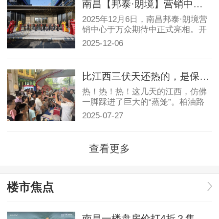
南昌【邦泰·朗境】营销中心璀璨盛放，启幕高奢人居新篇~
2025年12月6日，南昌邦泰·朗境营
销中心于万众期待中正式亮相。开
放现场，众多来宾与项...
2025-12-06
比江西三伏天还热的，是保利和寓的爆红
热！热！热！这几天的江西，仿佛
一脚踩进了巨大的“蒸笼”。柏油路
面晒得发烫，蝉鸣聒...
2025-07-27
查看更多
楼市焦点
南昌一楼盘房价打4折？售楼部回应