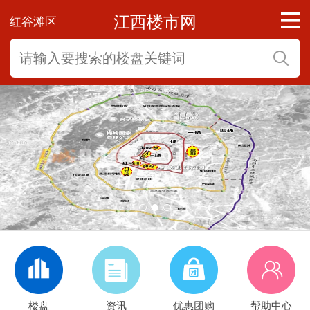
江西楼市网
红谷滩区
速看！英雄大道快速化改造四大优化，2028
年竣工
楼盘
资讯
优惠团购
帮助中心