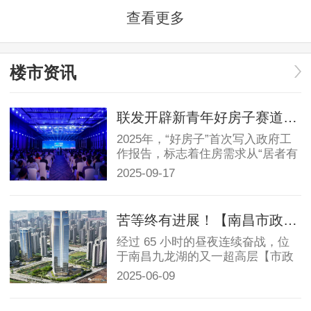
查看更多
南昌县
赣江新区
楼市资讯
安义县
联发开辟新青年好房子赛道，新澍产品品牌全新发布
2025年，“好房子”首次写入政府工
进贤县
作报告，标志着住房需求从“居者有
其屋”向“居者优...
2025-09-17
二手房
苦等终有进展！【南昌市政公用大厦】突破僵局
赣州
经过 65 小时的昼夜连续奋战，位
于南昌九龙湖的又一超高层【市政
九江
公用大厦】项目成功完...
2025-06-09
上饶