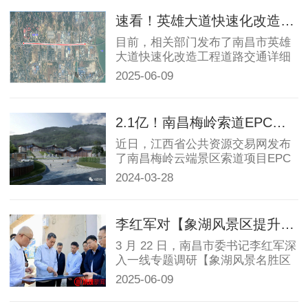
速看！英雄大道快速化改造四大优化，2028 年竣工
西湖区
目前，相关部门发布了南昌市英雄
大道快速化改造工程道路交通详细
青云谱区
规划（调整）批前公示...
2025-06-09
青山湖区
2.1亿！南昌梅岭索道EPC建设招标！
红谷滩区
近日，江西省公共资源交易网发布
了南昌梅岭云端景区索道项目EPC
总承包项目，该项目招标...
2024-03-28
经开区
高新区
李红军对【象湖风景区提升】提出系列关键要求！
3 月 22 日，南昌市委书记李红军深
新建区
入一线专题调研【象湖风景名胜区
提升】工作，并对象...
2025-06-09
湾里