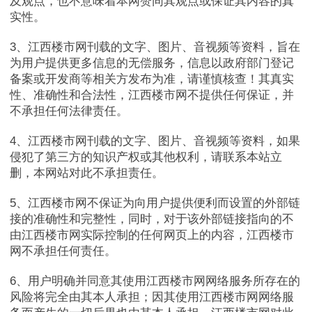
及观点，也不意味着本网赞同其观点或保证其内容的真
实性。
3
、江西楼市网刊载的文字、图片、音视频等资料，旨在
为用户提供更多信息的无偿服务，信息以政府部门登记
备案或开发商等相关方发布为准，请谨慎核查！其真实
性、准确性和合法性，江西楼市网不提供任何保证，并
不承担任何法律责任。
东湖区
4
、江西楼市网刊载的文字、图片、音视频等资料，如果
侵犯了第三方的知识产权或其他权利，请联系本站立
西湖区
删，本网站对此不承担责任。
5
、江西楼市网不保证为向用户提供便利而设置的外部链
青云谱区
接的准确性和完整性，同时，对于该外部链接指向的不
由江西楼市网实际控制的任何网页上的内容，江西楼市
青山湖区
网不承担任何责任。
6
、用户明确并同意其使用江西楼市网网络服务所存在的
红谷滩区
风险将完全由其本人承担；因其使用江西楼市网网络服